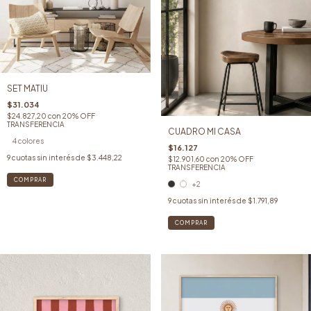
SET MATIU
$31.034
$24.827,20
con
20% OFF
TRANSFERENCIA
CUADRO MI CASA
4 colores
$16.127
9
cuotas sin interés de
$3.448,22
$12.901,60
con
20% OFF
TRANSFERENCIA
COMPRAR
+2
9
cuotas sin interés de
$1.791,89
COMPRAR