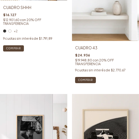
CUADRO SHHH
$16.127
$12.901,60
con
20% OFF
TRANSFERENCIA
+2
9
cuotas sin interés de
$1.791,89
CUADRO 43
COMPRAR
$24.936
$19.948,80
con
20% OFF
TRANSFERENCIA
9
cuotas sin interés de
$2.770,67
COMPRAR