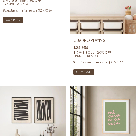
$19.948,80
con
20% OFF
TRANSFERENCIA
9
cuotas sin interés de
$2.770,67
COMPRAR
CUADRO PLAYING
$24.936
$19.948,80
con
20% OFF
TRANSFERENCIA
9
cuotas sin interés de
$2.770,67
COMPRAR