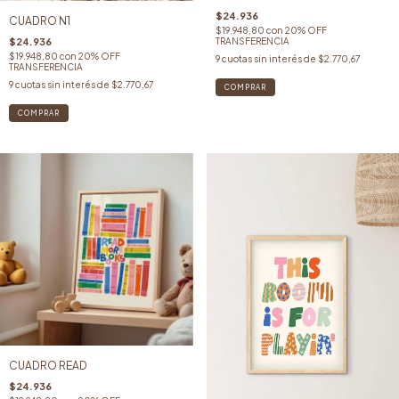
$24.936
CUADRO N1
$19.948,80
con
20% OFF
TRANSFERENCIA
$24.936
$19.948,80
con
20% OFF
9
cuotas sin interés de
$2.770,67
TRANSFERENCIA
9
cuotas sin interés de
$2.770,67
COMPRAR
COMPRAR
CUADRO READ
$24.936