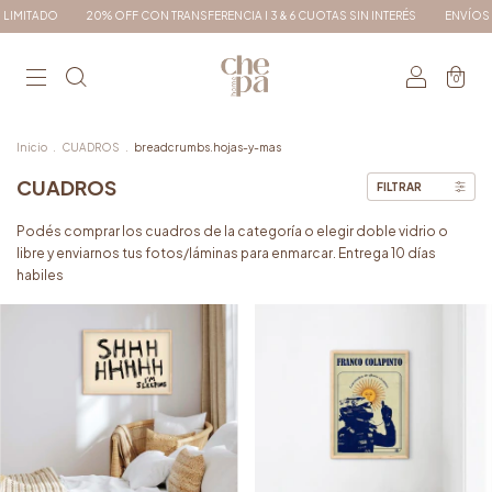
0% OFF CON TRANSFERENCIA I 3 & 6 CUOTAS SIN INTERÉS
ENVÍOS A TODO EL PAÍS
0
Inicio
.
CUADROS
.
breadcrumbs.hojas-y-mas
CUADROS
FILTRAR
Podés comprar los cuadros de la categoría o elegir doble vidrio o
libre y enviarnos tus fotos/láminas para enmarcar. Entrega 10 días
habiles