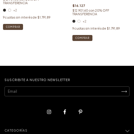
TRANSFERENCIA
$16.127
+2
$12.901,60
con
20% OFF
TRANSFERENCIA
9
cuotas sin interés de
$1.791,89
+2
COMPRAR
9
cuotas sin interés de
$1.791,89
COMPRAR
SUSCRIBITE A NUESTRO NEWSLETTER
CATEGORÍAS