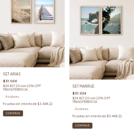
SET ARIAS
$31.034
$24.827,20
con
20% OFF
SET MARRUE
TRANSFERENCIA
$31.034
4 colores
$24.827,20
con
20% OFF
TRANSFERENCIA
9
cuotas sin interés de
$3.448,22
4 colores
COMPRAR
9
cuotas sin interés de
$3.448,22
COMPRAR