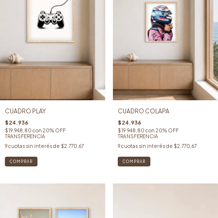
CUADRO COLAPA
CUADRO PLAY
$24.936
$24.936
$19.948,80
con
20% OFF
$19.948,80
con
20% OFF
TRANSFERENCIA
TRANSFERENCIA
9
cuotas sin interés de
$2.770,67
9
cuotas sin interés de
$2.770,67
COMPRAR
COMPRAR