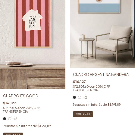
CUADRO ARGENTINA BANDERA
$16.127
$12.901,60
con
20% OFF
TRANSFERENCIA
CUADRO ITS GOOD
+2
$16.127
9
cuotas sin interés de
$1.791,89
$12.901,60
con
20% OFF
TRANSFERENCIA
COMPRAR
+2
9
cuotas sin interés de
$1.791,89