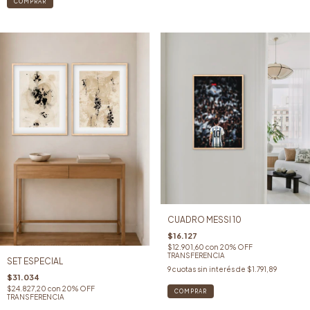
COMPRAR
CUADRO MESSI 10
$16.127
$12.901,60
con
20% OFF
TRANSFERENCIA
SET ESPECIAL
9
cuotas sin interés de
$1.791,89
$31.034
$24.827,20
con
20% OFF
COMPRAR
TRANSFERENCIA