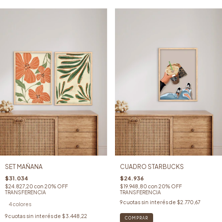
SET MAÑANA
CUADRO STARBUCKS
$31.034
$24.936
$24.827,20
con
20% OFF
$19.948,80
con
20% OFF
TRANSFERENCIA
TRANSFERENCIA
9
cuotas sin interés de
$2.770,67
4 colores
9
cuotas sin interés de
$3.448,22
COMPRAR