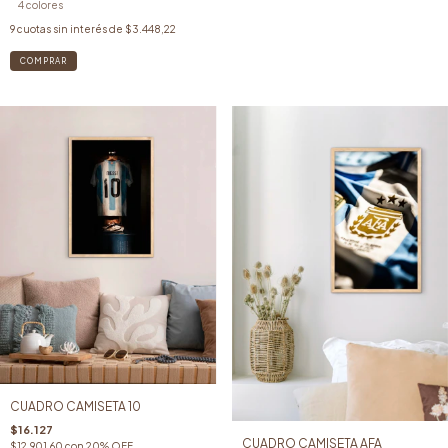
4 colores
9
cuotas sin interés de
$3.448,22
COMPRAR
CUADRO CAMISETA 10
$16.127
CUADRO CAMISETA AFA
$12.901,60
con
20% OFF