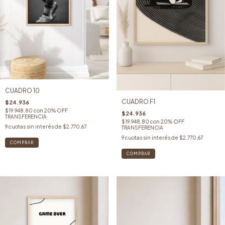
CUADRO 10
CUADRO F1
$24.936
$19.948,80
con
20% OFF
$24.936
TRANSFERENCIA
$19.948,80
con
20% OFF
9
cuotas sin interés de
$2.770,67
TRANSFERENCIA
9
cuotas sin interés de
$2.770,67
COMPRAR
COMPRAR