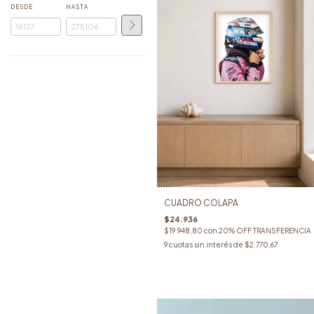
DESDE
HASTA
CUADRO COLAPA
$24.936
$19.948,80
con
20% OFF TRANSFERENCIA
9
cuotas sin interés de
$2.770,67