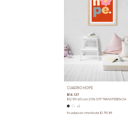
CUADRO HOPE
$16.127
$12.901,60
con
20% OFF TRANSFERENCIA
+2
9
cuotas sin interés de
$1.791,89