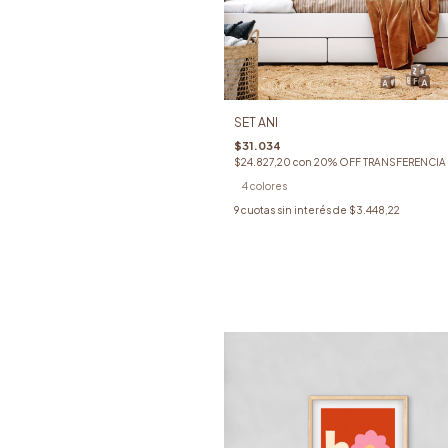
SET ANI
$31.034
$24.827,20
con
20% OFF TRANSFERENCIA
4 colores
9
cuotas sin interés de
$3.448,22