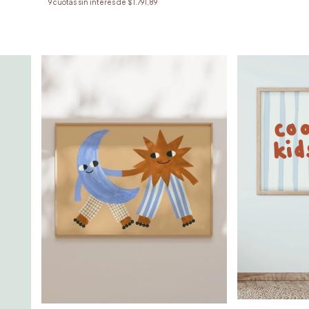
9
cuotas sin interés de
$1.791,89