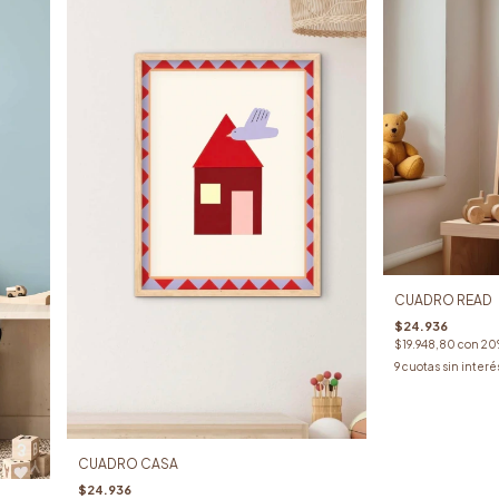
CUADRO READ
$24.936
$19.948,80
con
20
9
cuotas sin interé
CUADRO CASA
$24.936