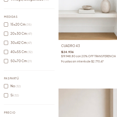
MEDIDAS
15x20 Cm
(35)
20x30 Cm
(47)
30x42 Cm
(47)
CUADRO 43
40x55 Cm
$24.936
(32)
$19.948,80
con
20% OFF TRANSFERENCIA
50x70 Cm
(21)
9
cuotas sin interés de
$2.770,67
PASPARTÚ
No
(32)
Si
(32)
PRECIO