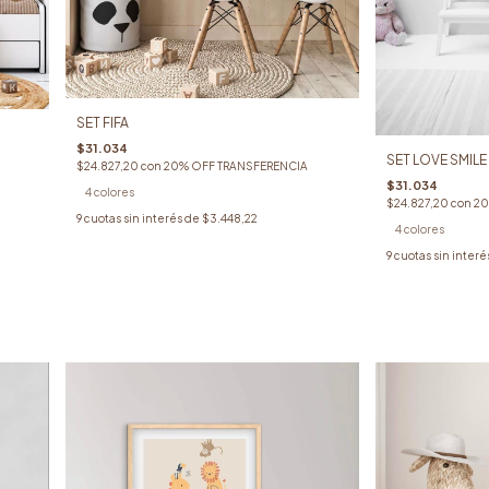
SET FIFA
$31.034
SET LOVE SMILE
$24.827,20
con
20% OFF TRANSFERENCIA
$31.034
4 colores
$24.827,20
con
20
9
cuotas sin interés de
$3.448,22
4 colores
9
cuotas sin interé