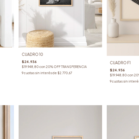
CUADRO 10
$24.936
CUADRO F1
$19.948,80
con
20% OFF TRANSFERENCIA
$24.936
9
cuotas sin interés de
$2.770,67
$19.948,80
con
20
9
cuotas sin interé