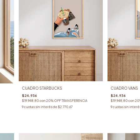
CUADRO STARBUCKS
CUADRO VANS
$24.936
$24.936
$19.948,80
con
20% OFF TRANSFERENCIA
$19.948,80
con
20
9
cuotas sin interés de
$2.770,67
9
cuotas sin interé