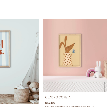
CUADRO CONEJA
$16.127
$12.901,60
con
20% OFF TRANSFERENCIA