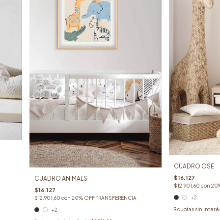
CUADRO OSE
$16.127
CUADRO ANIMALS
$12.901,60
con
20
$16.127
+2
$12.901,60
con
20% OFF TRANSFERENCIA
9
cuotas sin interé
+2