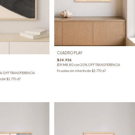
CUADRO PLAY
$24.936
$19.948,80
con
20% OFF TRANSFERENCIA
9
cuotas sin interés de
$2.770,67
% OFF TRANSFERENCIA
s de
$2.770,67