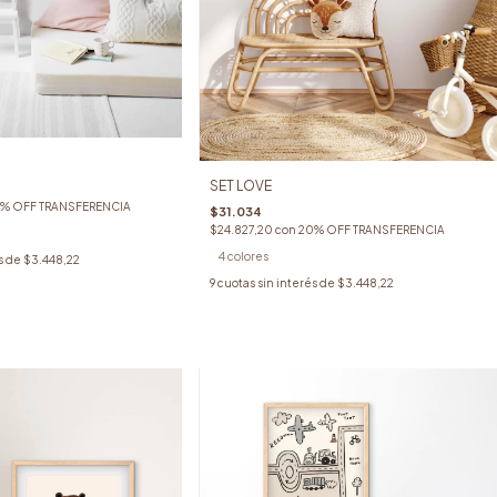
SET LOVE
% OFF TRANSFERENCIA
$31.034
$24.827,20
con
20% OFF TRANSFERENCIA
4 colores
s de
$3.448,22
9
cuotas sin interés de
$3.448,22