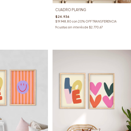
CUADRO PLAYING
$24.936
$19.948,80
con
20% OFF TRANSFERENCIA
9
cuotas sin interés de
$2.770,67