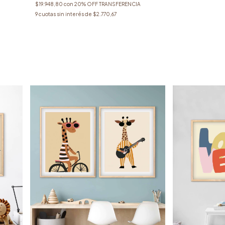
$19.948,80
con
20% OFF TRANSFERENCIA
9
cuotas sin interés de
$2.770,67