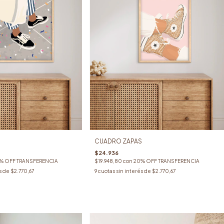
CUADRO ZAPAS
$24.936
% OFF TRANSFERENCIA
$19.948,80
con
20% OFF TRANSFERENCIA
s de
$2.770,67
9
cuotas sin interés de
$2.770,67