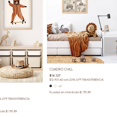
CUADRO CHILL
$16.127
$12.901,60
con
20% OFF TRANSFERENCIA
+2
9
cuotas sin interés de
$1.791,89
% OFF TRANSFERENCIA
s de
$1.791,89