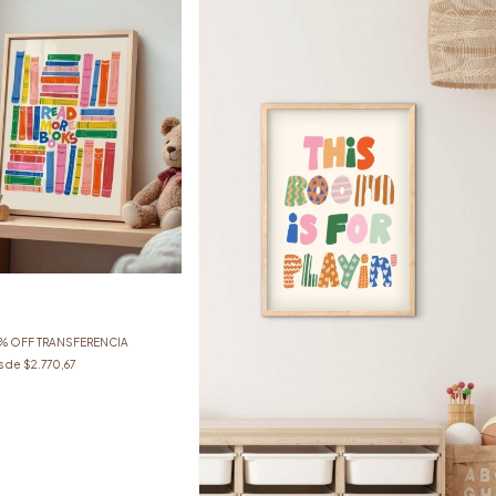
% OFF TRANSFERENCIA
s de
$2.770,67