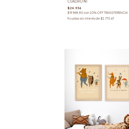
CUADRO N1
$24.936
$19.948,80
con
20% OFF TRANSFERENCIA
9
cuotas sin interés de
$2.770,67