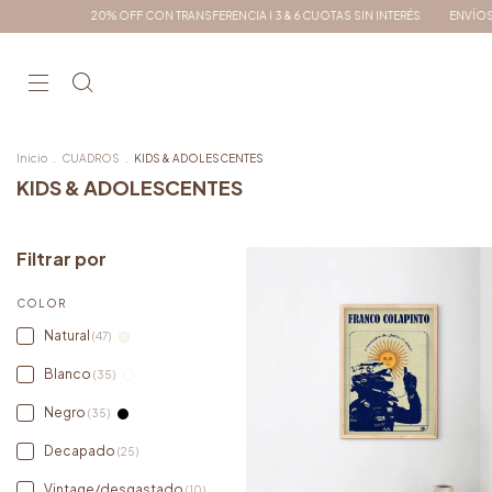
CIA I 3 & 6 CUOTAS SIN INTERÉS
ENVÍOS A TODO EL PAÍS
9 CUOTAS SIN INTER
Inicio
.
CUADROS
.
KIDS & ADOLESCENTES
KIDS & ADOLESCENTES
Filtrar por
COLOR
Natural
(47)
Blanco
(35)
Negro
(35)
Decapado
(25)
Vintage/desgastado
(10)