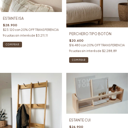
ESTANTE ISA
$28.900
$23.120
con
20% OFF TRANSFERENCIA
PERCHERO TIPO BOTÓN
9
cuotas sin interés de
$3.211,11
$20.600
COMPRAR
$16.480
con
20% OFF TRANSFERENCIA
9
cuotas sin interés de
$2.288,89
COMPRAR
ESTANTE CUI
$26.900