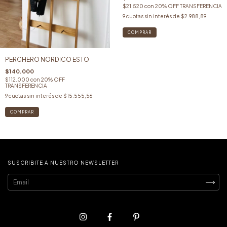
$21.520
con
20% OFF TRANSFERENCIA
9
cuotas sin interés de
$2.988,89
COMPRAR
PERCHERO NÓRDICO ESTO
$140.000
$112.000
con
20% OFF
TRANSFERENCIA
9
cuotas sin interés de
$15.555,56
SUSCRIBITE A NUESTRO NEWSLETTER