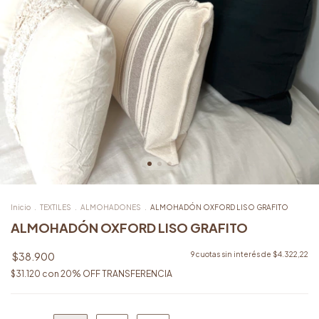
Inicio
.
TEXTILES
.
ALMOHADONES
.
ALMOHADÓN OXFORD LISO GRAFITO
ALMOHADÓN OXFORD LISO GRAFITO
$38.900
9
cuotas sin interés de
$4.322,22
$31.120
con
20% OFF TRANSFERENCIA