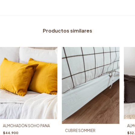
Productos similares
ALM
ALMOHADÓN SOHO PANA
CUBRE SOMMIER
$32
$44.900