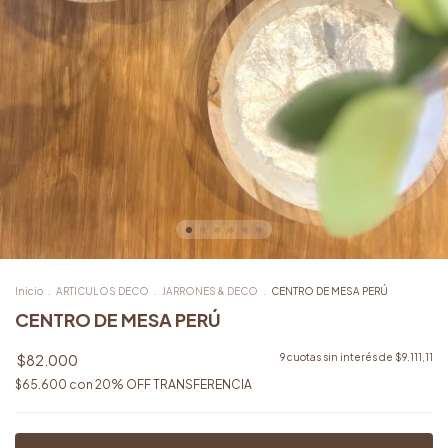
Inicio
.
ARTICULOS DECO
.
JARRONES & DECO
.
CENTRO DE MESA PERÚ
CENTRO DE MESA PERÚ
$82.000
9
cuotas sin interés de
$9.111,11
$65.600
con
20% OFF TRANSFERENCIA