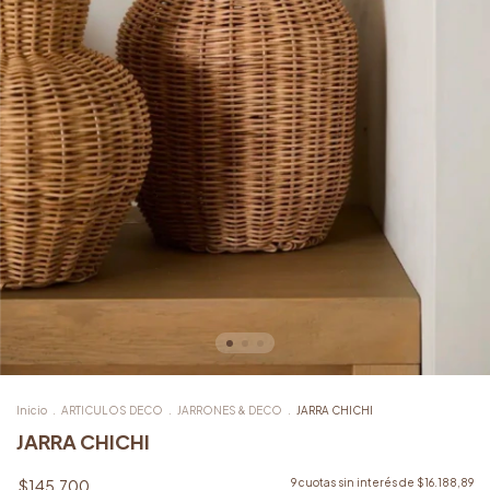
Inicio
.
ARTICULOS DECO
.
JARRONES & DECO
.
JARRA CHICHI
JARRA CHICHI
$145.700
9
cuotas sin interés de
$16.188,89