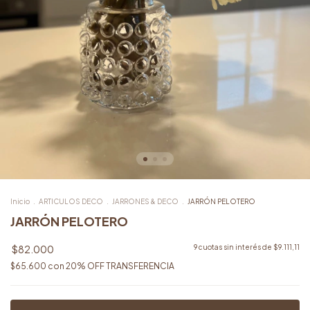
Inicio
.
ARTICULOS DECO
.
JARRONES & DECO
.
JARRÓN PELOTERO
JARRÓN PELOTERO
$82.000
9
cuotas sin interés de
$9.111,11
$65.600
con
20% OFF TRANSFERENCIA