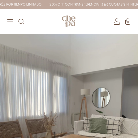
IEMPO LIMITADO
20% OFF CON TRANSFERENCIA I 3 & 6 CUOTAS SIN INTERÉS
ENV
0