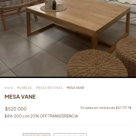
Inicio
.
MUEBLES
.
MESAS RATONAS
.
MESA VANE
MESA VANE
$520.000
9
cuotas sin interés de
$57.777,78
$416.000
con
20% OFF TRANSFERENCIA