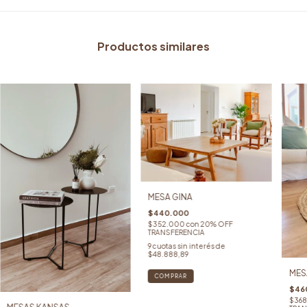
Productos similares
MESA GINA
$440.000
$352.000
con
20% OFF
TRANSFERENCIA
9
cuotas sin interés de
$48.888,89
MES
COMPRAR
$46
$36